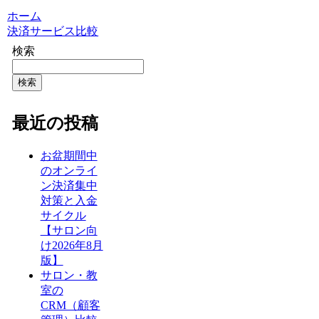
ホーム
決済サービス比較
検索
検索
最近の投稿
お盆期間中
のオンライ
ン決済集中
対策と入金
サイクル
【サロン向
け2026年8月
版】
サロン・教
室の
CRM（顧客