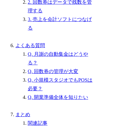
2. 回数券はデータで残数を管
理する
3. 売上を会計ソフトにつなげ
る
よくある質問
Q. 月謝の自動集金はどうや
る？
Q. 回数券の管理が大変
Q. 小規模スタジオでもPOSは
必要？
Q. 開業準備全体を知りたい
まとめ
関連記事