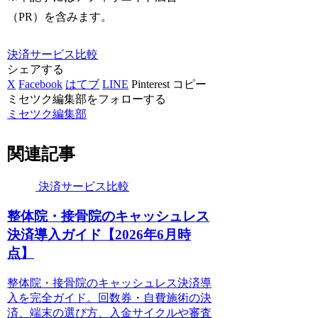
（PR）を含みます。
決済サービス比較
シェアする
X
Facebook
はてブ
LINE
Pinterest
コピー
ミセツク編集部をフォローする
ミセツク編集部
関連記事
決済サービス比較
整体院・接骨院のキャッシュレス
決済導入ガイド【2026年6月時
点】
整体院・接骨院のキャッシュレス決済導
入を完全ガイド。回数券・自費施術の決
済、端末の選び方、入金サイクルや審査