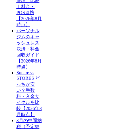
管理）比較
｜料金・
POS連携
【2026年8月
時点】
パーソナル
ジムのキャ
ッシュレス
決済・料金
回収ガイド
【2026年8月
時点】
Square vs
STORES ど
っちが安
い？手数
料・入金サ
イクルを比
較【2026年8
月時点】
8月の中間納
税（予定納