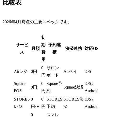
比較表
2026年4月時点の主要スペックです。
初
サービ
期
予約連
月額
決済連携
対応OS
ス
費
携
用
0
サロン
Airレジ
0円
Airペイ
iOS
円
ボード
Square
0
Square予
iOS /
0円
Square決済
POS
円
約
Android
STORES
0
0
STORES
STORES決
iOS /
レジ
円〜
円
予約
済
Android
0
スマレ