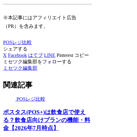
※本記事にはアフィリエイト広告
（PR）を含みます。
POSレジ比較
シェアする
X
Facebook
はてブ
LINE
Pinterest
コピー
ミセツク編集部をフォローする
ミセツク編集部
関連記事
POSレジ比較
ポスタス(POS+)は飲食店で使え
る？飲食店向けプランの機能・料
金【2026年7月時点】