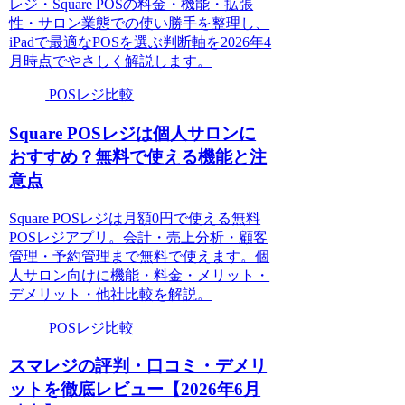
レジ・Square POSの料金・機能・拡張
性・サロン業態での使い勝手を整理し、
iPadで最適なPOSを選ぶ判断軸を2026年4
月時点でやさしく解説します。
POSレジ比較
Square POSレジは個人サロンに
おすすめ？無料で使える機能と注
意点
Square POSレジは月額0円で使える無料
POSレジアプリ。会計・売上分析・顧客
管理・予約管理まで無料で使えます。個
人サロン向けに機能・料金・メリット・
デメリット・他社比較を解説。
POSレジ比較
スマレジの評判・口コミ・デメリ
ットを徹底レビュー【2026年6月