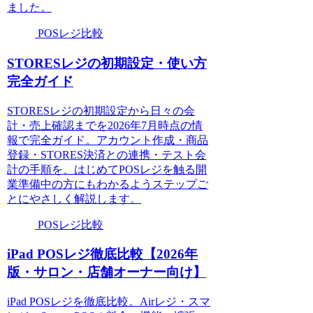
ました。
POSレジ比較
STORESレジの初期設定・使い方
完全ガイド
STORESレジの初期設定から日々の会
計・売上確認までを2026年7月時点の情
報で完全ガイド。アカウント作成・商品
登録・STORES決済との連携・テスト会
計の手順を、はじめてPOSレジを触る開
業準備中の方にもわかるようステップご
とにやさしく解説します。
POSレジ比較
iPad POSレジ徹底比較【2026年
版・サロン・店舗オーナー向け】
iPad POSレジを徹底比較。Airレジ・スマ