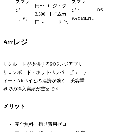
スマレ
スマレ
円〜
0
ジ・タ
ジ
ジ・
iOS
3,300
円
イムカ
（+α）
PAYMENT
円〜
ード 他
Airレジ
リクルートが提供するPOSレジアプリ。
サロンボード・ホットペッパービューテ
ィー・Airペイとの連携が強く、美容業
界での導入実績が豊富です。
メリット
完全無料、初期費用ゼロ