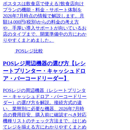
ポスタスは飲食店で使える?飲食店向け
プランの機能・料金・サポート体制を
2026年7月時点の情報で解説します。月
額14,000円(税別)からの料金の考え方
や、手厚い導入サポートが向いているお
店のタイプまで、開業準備中の方にわか
りやすくまとめました。
POSレジ比較
POSレジ周辺機器の選び方【レシ
ートプリンター・キャッシュドロ
ア・バーコードリーダー】
POSレジの周辺機器（レシートプリンタ
ー・キャッシュドロア・バーコードリー
ダー）の選び方を解説。接続方式の違
い、業態別に必要な機器、2026年7月時
点の費用目安、購入前に確認すべき対応
機種リストのチェック方法まで、はじめ
てレジを揃える方にわかりやすくまとめ