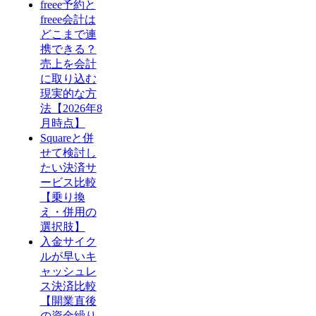
freee予約と
freee会計は
どこまで連
携できる？
売上を会計
に取り込む
現実的な方
法【2026年8
月時点】
Squareと併
せて検討し
たい決済サ
ービス比較
【乗り換
え・併用の
選択肢】
入金サイク
ルが早いキ
ャッシュレ
ス決済比較
【開業直後
の資金繰り