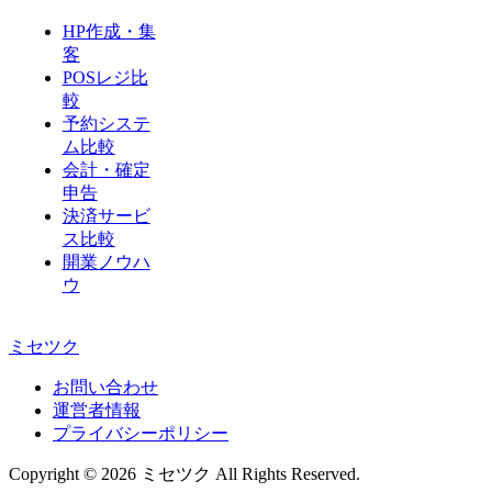
HP作成・集
客
POSレジ比
較
予約システ
ム比較
会計・確定
申告
決済サービ
ス比較
開業ノウハ
ウ
ミセツク
お問い合わせ
運営者情報
プライバシーポリシー
Copyright © 2026 ミセツク All Rights Reserved.