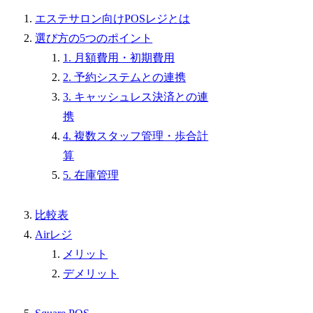
エステサロン向けPOSレジとは
選び方の5つのポイント
1. 月額費用・初期費用
2. 予約システムとの連携
3. キャッシュレス決済との連
携
4. 複数スタッフ管理・歩合計
算
5. 在庫管理
比較表
Airレジ
メリット
デメリット