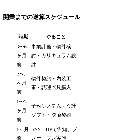
開業までの逆算スケジュール
時期
やること
3〜6
事業計画・物件検
ヶ月
討・カリキュラム設
前
計
2〜3
物件契約・内装工
ヶ月
事・調理器具購入
前
1〜2
予約システム・会計
ヶ月
ソフト・決済契約
前
1ヶ月
SNS・HPで告知、プ
前
レオープン実施