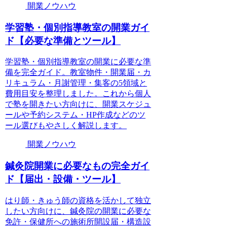
開業ノウハウ
学習塾・個別指導教室の開業ガイ
ド【必要な準備とツール】
学習塾・個別指導教室の開業に必要な準
備を完全ガイド。教室物件・開業届・カ
リキュラム・月謝管理・集客の5領域と
費用目安を整理しました。これから個人
で塾を開きたい方向けに、開業スケジュ
ールや予約システム・HP作成などのツ
ール選びもやさしく解説します。
開業ノウハウ
鍼灸院開業に必要なもの完全ガイ
ド【届出・設備・ツール】
はり師・きゅう師の資格を活かして独立
したい方向けに、鍼灸院の開業に必要な
免許・保健所への施術所開設届・構造設