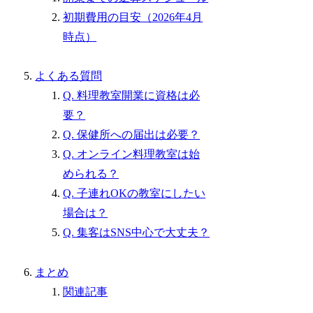
初期費用の目安（2026年4月
時点）
よくある質問
Q. 料理教室開業に資格は必
要？
Q. 保健所への届出は必要？
Q. オンライン料理教室は始
められる？
Q. 子連れOKの教室にしたい
場合は？
Q. 集客はSNS中心で大丈夫？
まとめ
関連記事