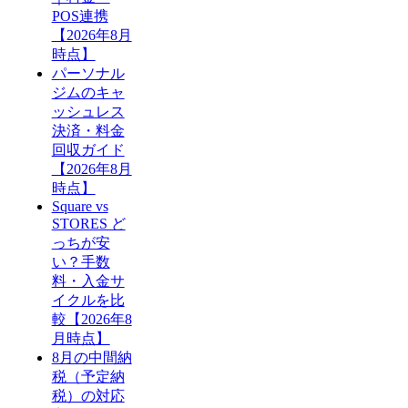
POS連携
【2026年8月
時点】
パーソナル
ジムのキャ
ッシュレス
決済・料金
回収ガイド
【2026年8月
時点】
Square vs
STORES ど
っちが安
い？手数
料・入金サ
イクルを比
較【2026年8
月時点】
8月の中間納
税（予定納
税）の対応