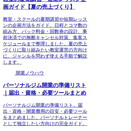
画ガイド【夏の売上づくり】
教室・スクールの夏期講習や短期レッス
ンの企画方法をガイド。日程とコマ数の
組み方、パック料金・回数券の設計、事
前決済での無断キャンセル対策、集客ス
ケジュールまで整理しました。夏の売上
づくりに取り組みたい教室運営の方向け
に、ジャンルを問わず使える手順で解説
します。
開業ノウハウ
パーソナルジム開業の準備リスト
｜届出・資格・必要ツールまとめ
パーソナルジム開業の準備リスト。届
出・資格・開業費用の目安・必要ツール
をまとめました。パーソナルトレーナー
として独立したい方向けの完全ガイド。