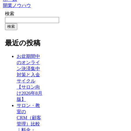
開業ノウハウ
検索
検索
最近の投稿
お盆期間中
のオンライ
ン決済集中
対策と入金
サイクル
【サロン向
け2026年8月
版】
サロン・教
室の
CRM（顧客
管理）比較
｜料金・