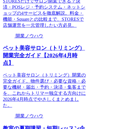
STORESだけでサロン開業できる？決
済・POSレジ・予約システム・ネットシ
ョップの4サービスを徹底解説。料金・
機能・Squareとの比較まで、STORESで
店舗運営を一元管理したい方必見。
開業ノウハウ
ペット美容サロン（トリミング）
開業完全ガイド【2026年4月時
点】
ペット美容サロン（トリミング）開業の
完全ガイド。物件選び・必要な資格・必
要な機材・届出・予約・決済・集客まで
を、これからトリマー独立する方向けに
2026年4月時点でやさしくまとめまし
た。
開業ノウハウ
教室の夏期講習・短期レッスン企