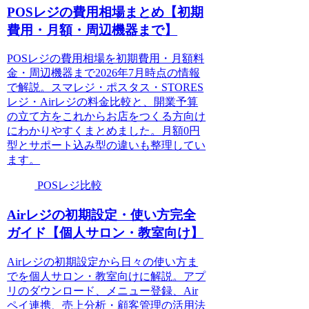
POSレジの費用相場まとめ【初期
費用・月額・周辺機器まで】
POSレジの費用相場を初期費用・月額料
金・周辺機器まで2026年7月時点の情報
で解説。スマレジ・ポスタス・STORES
レジ・Airレジの料金比較と、開業予算
の立て方をこれからお店をつくる方向け
にわかりやすくまとめました。月額0円
型とサポート込み型の違いも整理してい
ます。
POSレジ比較
Airレジの初期設定・使い方完全
ガイド【個人サロン・教室向け】
Airレジの初期設定から日々の使い方ま
でを個人サロン・教室向けに解説。アプ
リのダウンロード、メニュー登録、Air
ペイ連携、売上分析・顧客管理の活用法