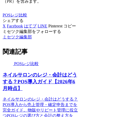
（PR）を含みます。
POSレジ比較
シェアする
X
Facebook
はてブ
LINE
Pinterest
コピー
ミセツク編集部をフォローする
ミセツク編集部
関連記事
POSレジ比較
ネイルサロンのレジ・会計はどう
する？POS導入ガイド【2026年6
月時点】
ネイルサロンのレジ・会計はどうする？
POS導入から売上管理・確定申告までを
完全ガイド。物販やリピート管理に役立
つPOSレジの選び方と会計の整え方を