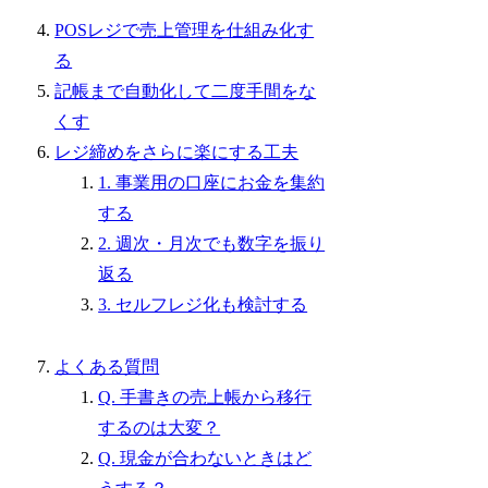
POSレジで売上管理を仕組み化す
る
記帳まで自動化して二度手間をな
くす
レジ締めをさらに楽にする工夫
1. 事業用の口座にお金を集約
する
2. 週次・月次でも数字を振り
返る
3. セルフレジ化も検討する
よくある質問
Q. 手書きの売上帳から移行
するのは大変？
Q. 現金が合わないときはど