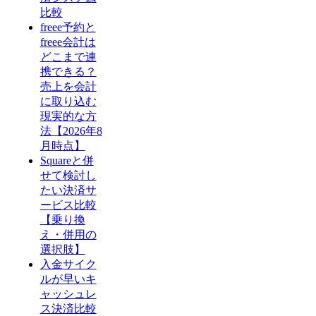
比較
freee予約と
freee会計は
どこまで連
携できる？
売上を会計
に取り込む
現実的な方
法【2026年8
月時点】
Squareと併
せて検討し
たい決済サ
ービス比較
【乗り換
え・併用の
選択肢】
入金サイク
ルが早いキ
ャッシュレ
ス決済比較