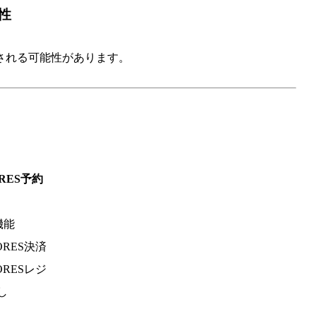
性
される可能性があります。
ORES予約
機能
TORES決済
TORESレジ
し