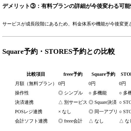
デメリット③：有料プランの詳細が今後変わる可能
サービスが成長段階にあるため、料金体系や機能が今後変更
Square予約・STORES予約との比較
比較項目
freee予約
Square予約
ST
月額（無料プラン）
0円
0円
0円
操作性
◎ シンプル
○ 多機能
○ 多
決済連携
△ 別サービス
◎ Square決済
○ S
POSレジ連携
× なし
◎ 同一アプリ
○ S
会計ソフト連携
◎ freee会計
△ なし
△ な